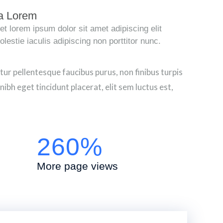
a Lorem
t lorem ipsum dolor sit amet adipiscing elit
estie iaculis adipiscing non porttitor nunc.
r pellentesque faucibus purus, non finibus turpis
ibh eget tincidunt placerat, elit sem luctus est,
260%
More page views