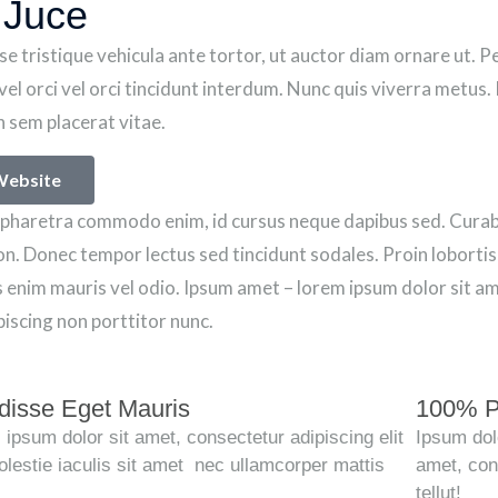
 Juce
e tristique vehicula ante tortor, ut auctor diam ornare ut. P
vel orci vel orci tincidunt interdum. Nunc quis viverra metus.
in sem placerat vitae.
 Website
pharetra commodo enim, id cursus neque dapibus sed. Curabit
n. Donec tempor lectus sed tincidunt sodales. Proin lobortis, 
 enim mauris vel odio.
Ipsum amet – lorem ipsum dolor sit am
ipiscing non porttitor nunc.
isse Eget Mauris
100% Ph
psum dolor sit amet, consectetur adipiscing elit
Ipsum dolo
lestie iaculis sit amet nec ullamcorper mattis
amet, con
tellut!