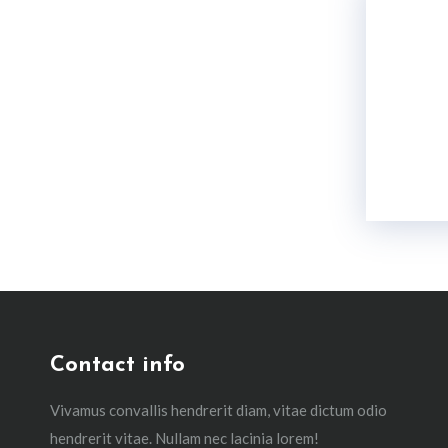
Contact info
Vivamus convallis hendrerit diam, vitae dictum odio
hendrerit vitae. Nullam nec lacinia lorem!