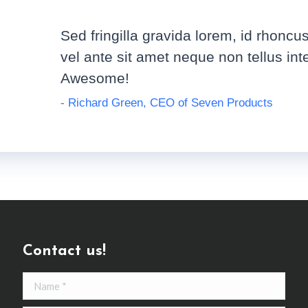
Sed fringilla gravida lorem, id rhoncus
vel ante sit amet neque non tellus int
Awesome!
- Richard Green, CEO of Seven Products
Contact us!
Name *