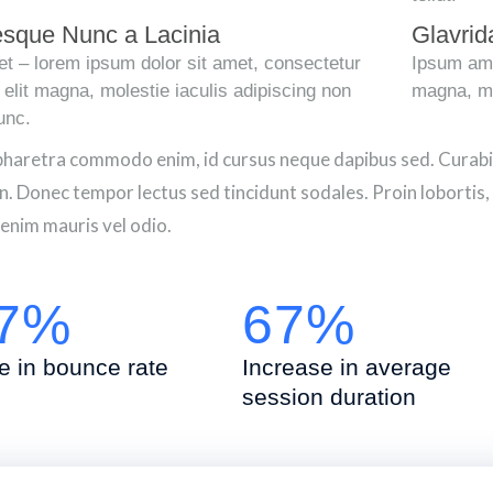
esque Nunc a Lacinia
Glavrid
t – lorem ipsum dolor sit amet, consectetur
Ipsum ame
 elit magna, molestie iaculis adipiscing non
magna, mol
nunc.
pharetra commodo enim, id cursus neque dapibus sed. Curabitu
. Donec tempor lectus sed tincidunt sodales. Proin lobortis, n
enim mauris vel odio.
.7%
67%
 in bounce rate
Increase in average
session duration