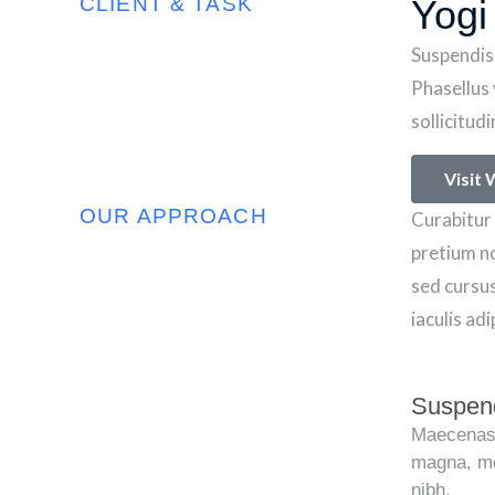
CLIENT & TASK
Yogi
Suspendiss
Phasellus 
sollicitud
Visit
OUR APPROACH
Curabitur 
pretium no
sed cursus
iaculis ad
Suspend
Maecenas i
magna, mo
nibh.