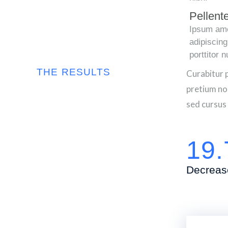
Pellent
Ipsum ame
adipiscing
porttitor 
THE RESULTS
Curabitur 
pretium non
sed cursus 
19
Decrease